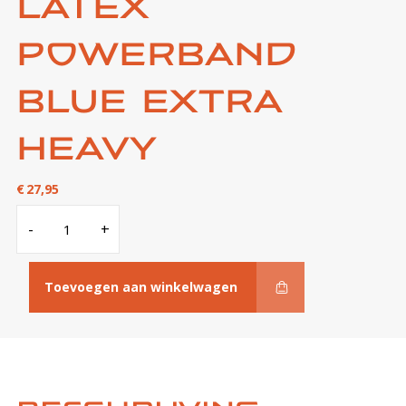
Latex
Powerband
Blue Extra
Heavy
€
27,95
Latex
-
+
Powerband
Blue
Extra
Heavy
aantal
Toevoegen aan winkelwagen