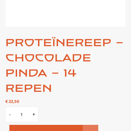
Proteïnereep –
chocolade
pinda – 14
repen
€
23,50
Proteïnereep
-
+
-
chocolade
pinda
-