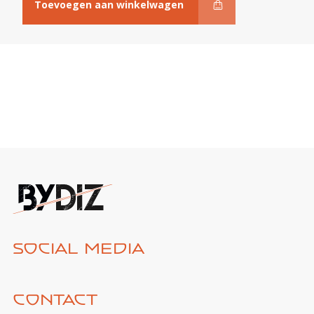
14
Toevoegen aan winkelwagen
repen
aantal
Social media
Contact