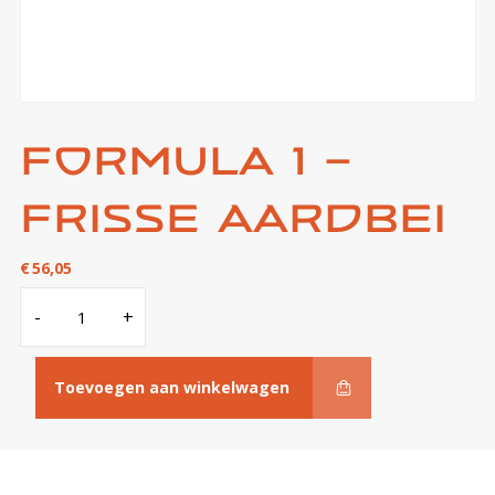
Formula 1 –
frisse aardbei
€
56,05
Formula
-
+
1
-
frisse
aardbei
aantal
Toevoegen aan winkelwagen