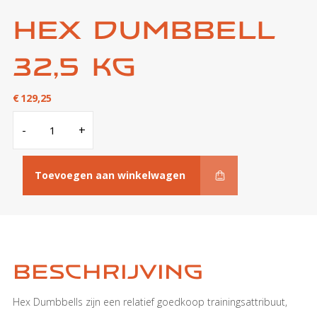
Hex Dumbbell
32,5 kg
€
129,25
Hex
-
+
Dumbbell
32,5
kg
aantal
Toevoegen aan winkelwagen
Beschrijving
Hex Dumbbells zijn een relatief goedkoop trainingsattribuut,