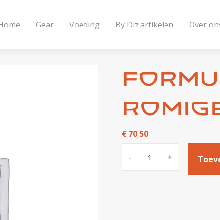
Home
Gear
Voeding
By Diz artikelen
Over on
Formul
romige
€
70,50
Formula
-
+
Toev
1
Sport
-
romige
vanille
aantal