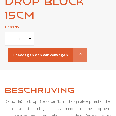
Drop Block
15cm
€
109,95
Drop
-
+
Block
15cm
aantal
Toevoegen aan winkelwagen
Beschrijving
De GorillaGrip Drop Blocks van 15cm dik zijn afwerpmatten die
geluidsoverlast en trillingen sterk verminderen, na het droppen
van de barbell met bumper plates. Het is de perfecte oplossing