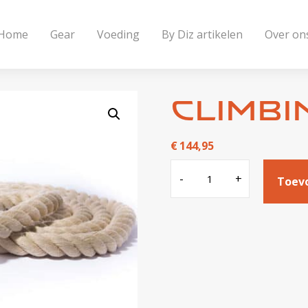
Home
Gear
Voeding
By Diz artikelen
Over on
Climbi
€
144,95
Climbing
-
+
Toev
Rope
5m
aantal